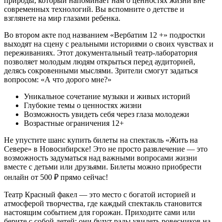
природы, который напоминает нам о ценностях жизни вне
современных технологий. Вы вспомните о детстве и
взглянете на мир глазами ребенка.
Во втором акте под названием «Вербатим 12 +» подростки
выходят на сцену с реальными историями о своих чувствах и
переживаниях. Этот документальный театр-лаборатория
позволяет молодым людям открыться перед аудиторией,
делясь сокровенными мыслями. Зрители смогут задаться
вопросом: «А что дорого мне?»
Уникальное сочетание музыки и живых историй
Глубокие темы о ценностях жизни
Возможность увидеть себя через глаза молодежи
Возрастные ограничения 12+
Не упустите шанс купить билеты на спектакль «Жить на
Севере» в Новосибирске! Это не просто развлечение — это
возможность задуматься над важными вопросами жизни
вместе с детьми или друзьями. Билеты можно приобрести
онлайн от 500 ₽ прямо сейчас!
Театр Красный факел — это место с богатой историей и
атмосферой творчества, где каждый спектакль становится
настоящим событием для горожан. Приходите сами или
берите с собой детей; они будут рады увидеть ровесников на