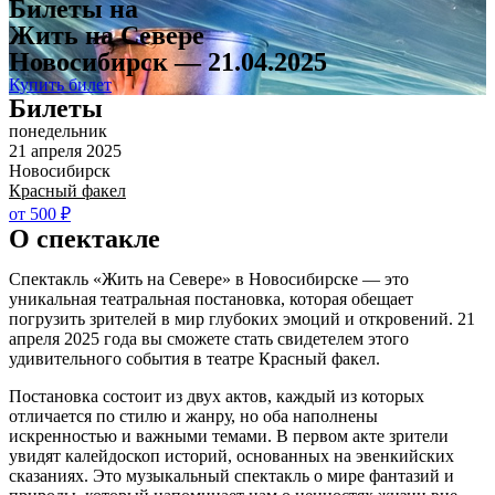
Билеты на
Жить на Севере
Новосибирск — 21.04.2025
Купить билет
Билеты
понедельник
21 апреля 2025
Новосибирск
Красный факел
от 500 ₽
О спектакле
Спектакль «Жить на Севере» в Новосибирске — это
уникальная театральная постановка, которая обещает
погрузить зрителей в мир глубоких эмоций и откровений. 21
апреля 2025 года вы сможете стать свидетелем этого
удивительного события в театре Красный факел.
Постановка состоит из двух актов, каждый из которых
отличается по стилю и жанру, но оба наполнены
искренностью и важными темами. В первом акте зрители
увидят калейдоскоп историй, основанных на эвенкийских
сказаниях. Это музыкальный спектакль о мире фантазий и