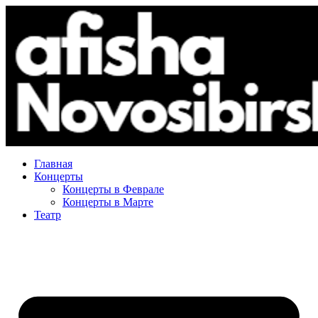
Главная
Концерты
Концерты в Феврале
Концерты в Марте
Театр