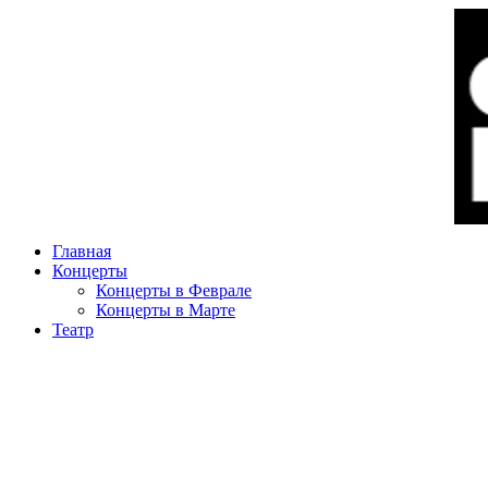
Главная
Концерты
Концерты в Феврале
Концерты в Марте
Театр