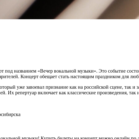
ерт под названием «Вечер вокальной музыки». Это событие сос
зрителей. Концерт обещает стать настоящим праздником для люб
оторый уже завоевал признание как на российской сцене, так и 
й. Их репертуар включает как классические произведения, так 
осибирска
кальной музыки! Купить билеты на концерт можно онлайн по дос