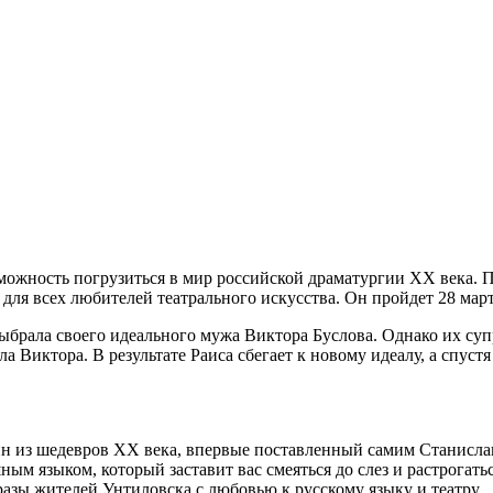
ожность погрузиться в мир российской драматургии XX века. П
для всех любителей театрального искусства. Он пройдет 28 март
ыбрала своего идеального мужа Виктора Буслова. Однако их суп
а Виктора. В результате Раиса сбегает к новому идеалу, а спустя
 из шедевров XX века, впервые поставленный самим Станисла
м языком, который заставит вас смеяться до слез и растрогать
зы жителей Унтиловска с любовью к русскому языку и театру.