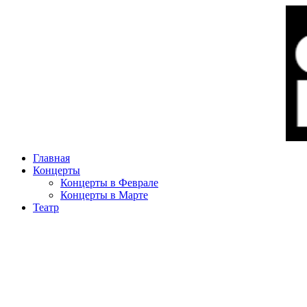
Главная
Концерты
Концерты в Феврале
Концерты в Марте
Театр