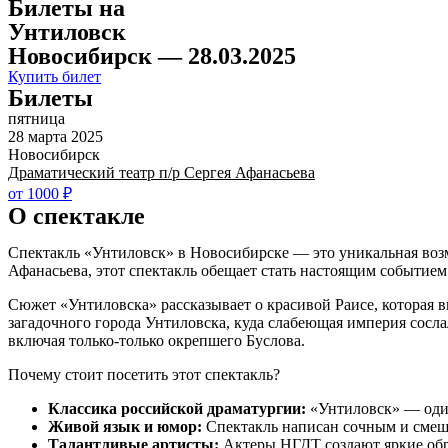
Билеты на
Унтиловск
Новосибирск — 28.03.2025
Купить билет
Билеты
пятница
28 марта 2025
Новосибирск
Драматический театр п/р Сергея Афанасьева
от 1000 ₽
О спектакле
Спектакль «Унтиловск» в Новосибирске — это уникальная возм
Афанасьева, этот спектакль обещает стать настоящим событием 
Сюжет «Унтиловска» рассказывает о красивой Раисе, которая в
загадочного города Унтиловска, куда слабеющая империя сослал
включая только-только окрепшего Буслова.
Почему стоит посетить этот спектакль?
Классика российской драматургии:
«Унтиловск» — один
Живой язык и юмор:
Спектакль написан сочным и смешны
Талантливые артисты:
Актеры НГДТ создают яркие обра