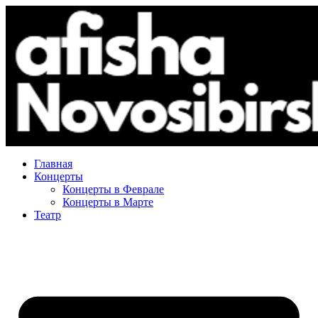
Главная
Концерты
Концерты в Феврале
Концерты в Марте
Театр