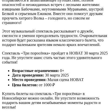
отправляются в захватывающее путешествие, полное
опасностей и неожиданных встреч с лесными жителями:
изящными Бабочками, неутомимыми Муравьями, шустрой
Белкой и серьезным Ежиком. Вместе они помогут друзьям
проучить хитрого Волка – голодного, но совсем не
страшного!
Этот музыкальный спектакль рассказывает о дружбе,
смелости и умении преодолевать трудности. Очаровательная
история будет рассказана языком классического балета, что
подарит маленьким зрителям немало ярких впечатлений.
Спектакль «Три поросёнка» пройдет в НОВАТ 30 марта 2025
года. Не упустите шанс стать частью этого удивительного
события!
Возрастные ограничения:
0+
Дата проведения:
30 марта 2025
Место проведения:
Малая сцена НОВАТ
Цена билетов:
от 1000 ₽
Kупить билеты на спектакль «Три поросёнка» в
Новосибирске можно онлайн. Не упустите возможность
подарить вашим детям незабываемые моменты радости и
веселья!