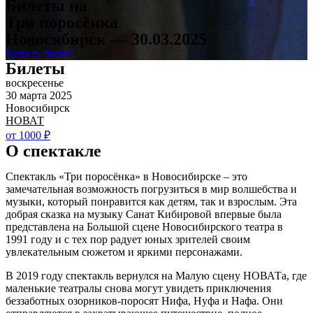
Билеты на
Три поросёнка
Новосибирск — 30.03.2025
Купить билет
Билеты
воскресенье
30 марта 2025
Новосибирск
НОВАТ
от 1000 ₽
О спектакле
Спектакль «Три поросёнка» в Новосибирске – это
замечательная возможность погрузиться в мир волшебства и
музыки, который понравится как детям, так и взрослым. Эта
добрая сказка на музыку Санат Кибировой впервые была
представлена на Большой сцене Новосибирского театра в
1991 году и с тех пор радует юных зрителей своим
увлекательным сюжетом и яркими персонажами.
В 2019 году спектакль вернулся на Малую сцену НОВАТа, где
маленькие театралы снова могут увидеть приключения
беззаботных озорников-поросят Нифа, Нуфа и Нафа. Они