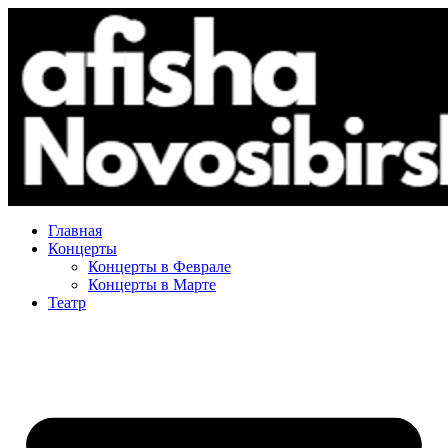
Главная
Концерты
Концерты в Феврале
Концерты в Марте
Театр