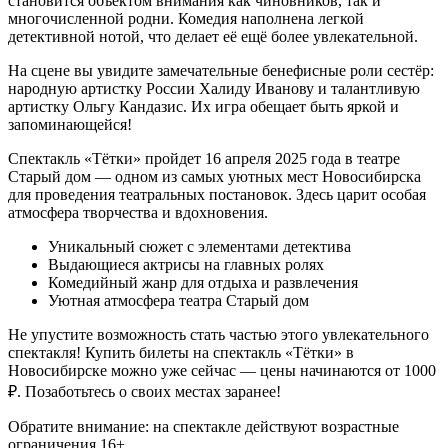
становится объектом внимания как чиновников, так и
многочисленной родни. Комедия наполнена легкой
детективной нотой, что делает её ещё более увлекательной.
На сцене вы увидите замечательные бенефисные роли сестёр:
народную артистку России Халиду Иванову и талантливую
артистку Ольгу Кандазис. Их игра обещает быть яркой и
запоминающейся!
Спектакль «Тётки» пройдет 16 апреля 2025 года в театре
Старый дом — одном из самых уютных мест Новосибирска
для проведения театральных постановок. Здесь царит особая
атмосфера творчества и вдохновения.
Уникальный сюжет с элементами детектива
Выдающиеся актрисы на главных ролях
Комедийный жанр для отдыха и развлечения
Уютная атмосфера театра Старый дом
Не упустите возможность стать частью этого увлекательного
спектакля! Купить билеты на спектакль «Тётки» в
Новосибирске можно уже сейчас — цены начинаются от 1000
₽. Позаботьтесь о своих местах заранее!
Обратите внимание: на спектакле действуют возрастные
ограничения 16+