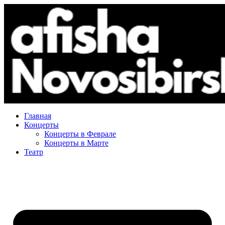
Главная
Концерты
Концерты в Феврале
Концерты в Марте
Театр