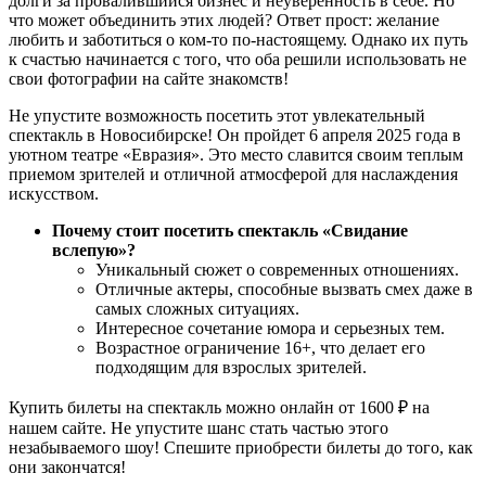
долги за провалившийся бизнес и неуверенность в себе. Но
что может объединить этих людей? Ответ прост: желание
любить и заботиться о ком-то по-настоящему. Однако их путь
к счастью начинается с того, что оба решили использовать не
свои фотографии на сайте знакомств!
Не упустите возможность посетить этот увлекательный
спектакль в Новосибирске! Он пройдет 6 апреля 2025 года в
уютном театре «Евразия». Это место славится своим теплым
приемом зрителей и отличной атмосферой для наслаждения
искусством.
Почему стоит посетить спектакль «Свидание
вслепую»?
Уникальный сюжет о современных отношениях.
Отличные актеры, способные вызвать смех даже в
самых сложных ситуациях.
Интересное сочетание юмора и серьезных тем.
Возрастное ограничение 16+, что делает его
подходящим для взрослых зрителей.
Купить билеты на спектакль можно онлайн от 1600 ₽ на
нашем сайте. Не упустите шанс стать частью этого
незабываемого шоу! Спешите приобрести билеты до того, как
они закончатся!