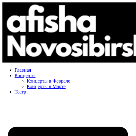
Главная
Концерты
Концерты в Феврале
Концерты в Марте
Театр