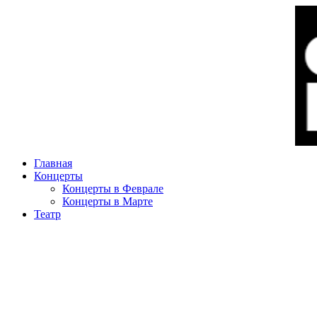
Главная
Концерты
Концерты в Феврале
Концерты в Марте
Театр