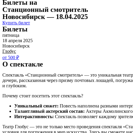
Билеты на
Станционный смотритель
Новосибирск — 18.04.2025
Купить билет
Билеты
пятница
18 апреля 2025
Новосибирск
Глобус
от 500 ₽
О спектакле
Спектакль «Станционный смотритель» — это уникальная театрал
дочери, рассказанная через призму почтовых лошадей, погруж
и глубоким.
Почему стоит посетить этот спектакль?
Уникальный сюжет:
Повесть наполнена разными интерпр
Талантливый актерский состав:
Актеры Акмолинского т
Интерактивность:
Спектакль позволяет каждому зрителю
Театр Глобус — это не только место проведения спектакля «С
условия для погружения в мир искусства. Здесь вы сможете на