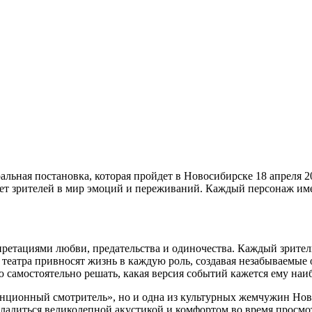
ьная постановка, которая пройдет в Новосибирске 18 апреля 202
ает зрителей в мир эмоций и переживаний. Каждый персонаж им
етациями любви, предательства и одиночества. Каждый зритель 
еатра привносят жизнь в каждую роль, создавая незабываемые 
 самостоятельно решать, какая версия событий кажется ему наи
танционный смотритель», но и одна из культурных жемчужин Нов
сладиться великолепной акустикой и комфортом во время просмо