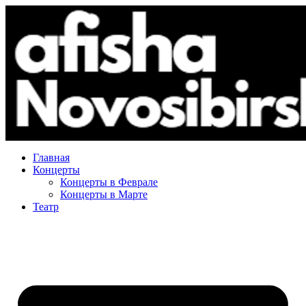
Главная
Концерты
Концерты в Феврале
Концерты в Марте
Театр