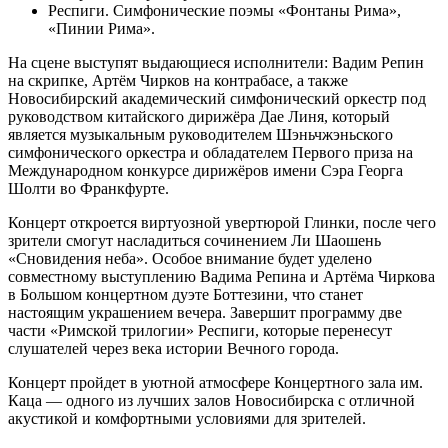
Респиги. Симфонические поэмы «Фонтаны Рима»,
«Пинии Рима».
На сцене выступят выдающиеся исполнители: Вадим Репин
на скрипке, Артём Чирков на контрабасе, а также
Новосибирский академический симфонический оркестр под
руководством китайского дирижёра Дае Линя, который
является музыкальным руководителем Шэньчжэньского
симфонического оркестра и обладателем Первого приза на
Международном конкурсе дирижёров имени Сэра Георга
Шолти во Франкфурте.
Концерт откроется виртуозной увертюрой Глинки, после чего
зрители смогут насладиться сочинением Ли Шаошень
«Сновидения неба». Особое внимание будет уделено
совместному выступлению Вадима Репина и Артёма Чиркова
в Большом концертном дуэте Боттезини, что станет
настоящим украшением вечера. Завершит программу две
части «Римской трилогии» Респиги, которые перенесут
слушателей через века истории Вечного города.
Концерт пройдет в уютной атмосфере Концертного зала им.
Каца — одного из лучших залов Новосибирска с отличной
акустикой и комфортными условиями для зрителей.