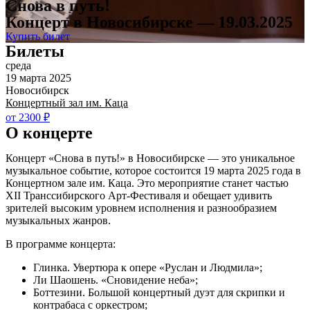
Снова в путь!
Концерт в Новосибирске — 19.03.2025
Купить билет
Билеты
среда
19 марта 2025
Новосибирск
Концертный зал им. Каца
от 2300 ₽
О концерте
Концерт «Снова в путь!» в Новосибирске — это уникальное
музыкальное событие, которое состоится 19 марта 2025 года в
Концертном зале им. Каца. Это мероприятие станет частью
XII Транссибирского Арт-Фестиваля и обещает удивить
зрителей высоким уровнем исполнения и разнообразием
музыкальных жанров.
В программе концерта:
Глинка. Увертюра к опере «Руслан и Людмила»;
Ли Шаошень. «Сновидение неба»;
Боттезини. Большой концертный дуэт для скрипки и
контрабаса с оркестром;