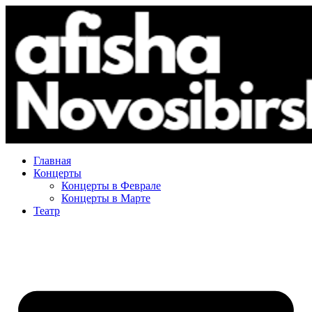
Главная
Концерты
Концерты в Феврале
Концерты в Марте
Театр