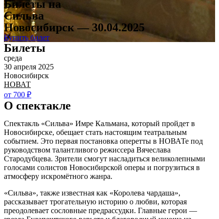
Билеты на
Сильва
Новосибирск — 30.04.2025
Купить билет
Билеты
среда
30 апреля 2025
Новосибирск
НОВАТ
от 700 ₽
О спектакле
Спектакль «Сильва» Имре Кальмана, который пройдет в
Новосибирске, обещает стать настоящим театральным
событием. Это первая постановка оперетты в НОВАТе под
руководством талантливого режиссера Вячеслава
Стародубцева. Зрители смогут насладиться великолепными
голосами солистов Новосибирской оперы и погрузиться в
атмосферу искромётного жанра.
«Сильва», также известная как «Королева чардаша»,
рассказывает трогательную историю о любви, которая
преодолевает сословные предрассудки. Главные герои —