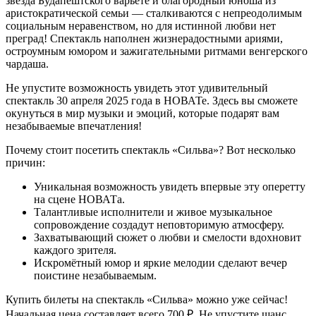
звезда Будапештского варьете и благородный юноша из
аристократической семьи — сталкиваются с непреодолимым
социальным неравенством, но для истинной любви нет
преград! Спектакль наполнен жизнерадостными ариями,
остроумным юмором и зажигательными ритмами венгерского
чардаша.
Не упустите возможность увидеть этот удивительный
спектакль 30 апреля 2025 года в НОВАТе. Здесь вы сможете
окунуться в мир музыки и эмоций, которые подарят вам
незабываемые впечатления!
Почему стоит посетить спектакль «Сильва»? Вот несколько
причин:
Уникальная возможность увидеть впервые эту оперетту
на сцене НОВАТа.
Талантливые исполнители и живое музыкальное
сопровождение создадут неповторимую атмосферу.
Захватывающий сюжет о любви и смелости вдохновит
каждого зрителя.
Искромётный юмор и яркие мелодии сделают вечер
поистине незабываемым.
Купить билеты на спектакль «Сильва» можно уже сейчас!
Начальная цена составляет всего 700 ₽. Не упустите шанс