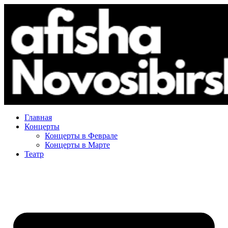
Главная
Концерты
Концерты в Феврале
Концерты в Марте
Театр