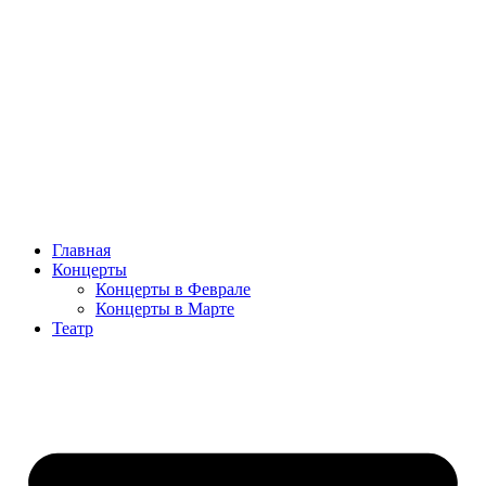
Главная
Концерты
Концерты в Феврале
Концерты в Марте
Театр