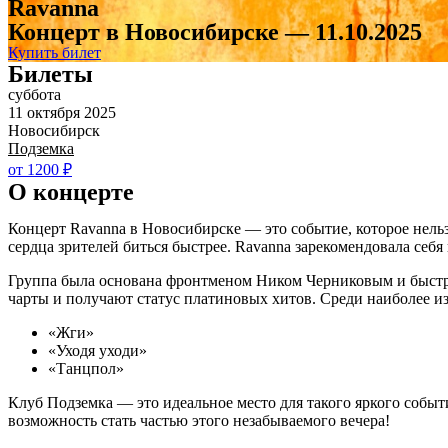
Ravanna
Концерт в Новосибирске — 11.10.2025
Купить билет
Билеты
суббота
11 октября 2025
Новосибирск
Подземка
от 1200 ₽
О концерте
Концерт Ravanna в Новосибирске — это событие, которое нельз
сердца зрителей биться быстрее. Ravanna зарекомендовала себя
Группа была основана фронтменом Ником Черниковым и быстро
чарты и получают статус платиновых хитов. Среди наиболее 
«Жги»
«Уходя уходи»
«Танцпол»
Клуб Подземка — это идеальное место для такого яркого собы
возможность стать частью этого незабываемого вечера!