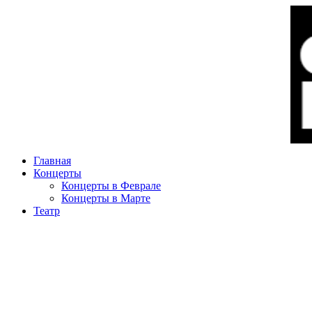
Главная
Концерты
Концерты в Феврале
Концерты в Марте
Театр