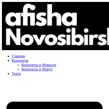
Главная
Концерты
Концерты в Феврале
Концерты в Марте
Театр