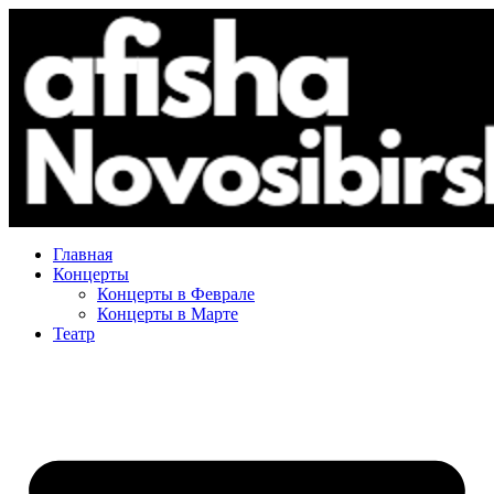
Главная
Концерты
Концерты в Феврале
Концерты в Марте
Театр