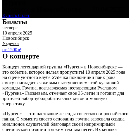
Пурген
Концерт в Новосибирске — 10.04.2025
Купить билет
Билеты
четверг
10 апреля 2025
Новосибирск
Уzдечка
от 1500 ₽
О концерте
Концерт легендарной группы «Пурген» в Новосибирске —
это событие, которое нельзя пропустить! 10 апреля 2025 года
на сцене уютного клуба Уzdечка поклонники панк-рока
смогут насладиться живым выступлением этой культовой
команды. Группа, возглавляемая нестареющим Русланом
«Пургена» Гвоздевым, отмечает свое 35-летие и готовит для
зрителей набор зубодробительных хитов и мощную
энергетику.
«Пурген» — это настоящие легенды советского и российского
панка. С момента своего основания группа завоевала сердца
миллионов слушателей благодаря своей непримиримой
сценической позиции и ярким текстам песен. Их музыка