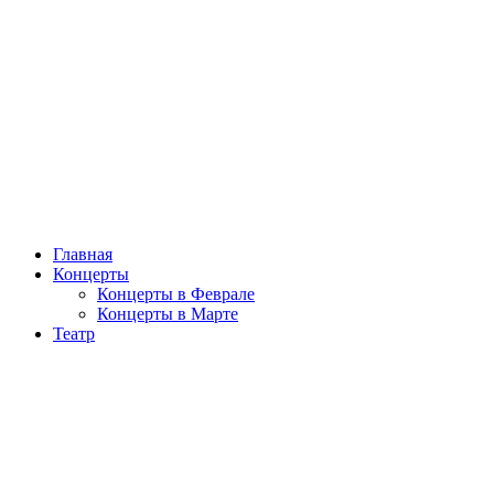
Главная
Концерты
Концерты в Феврале
Концерты в Марте
Театр