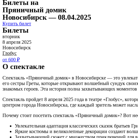
Билеты на
Пряничный домик
Новосибирск — 08.04.2025
Купить билет
Билеты
вторник
8 апреля 2025
Новосибирск
Глобус
от 600 ₽
О спектакле
Спектакль «Пряничный домик» в Новосибирске — это увлекател
его сестры Греты, которые открывают волшебный сундук свои
знакомых героев. Эта история полна захватывающих моментов и
Спектакль пройдет 8 апреля 2025 года в театре «Глобус», кот
центром города Новосибирска, где каждый зритель может насл
Почему стоит посетить спектакль «Пряничный домик»? Вот не
Увлекательная адаптация классических сказок братьев Гр
Яркие костюмы и великолепные декорации создают волш
Захватывающий сюжет с множеством приключений для вс