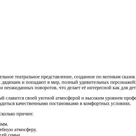
ьное театральное представление, созданное по мотивам сказок 
х дядюшек и попадают в мир, полный удивительных персонажей
 неожиданных поворотов, что делает её интересной как для дете
орый славится своей уютной атмосферой и высоким уровнем проф
адиться качественными постановками в комфортных условиях.
сколько причин:
имм.
ебную атмосферу.
ей семьи.