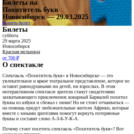
Билеты на
Похититель букв
Новосибирск — 29.03.2025
Купить билет
Билеты
суббота
29 марта 2025
Новосибирск
Красная мельница
от 700 ₽
О спектакле
Спектакль «Похититель букв» в Новосибирске — это
увлекательное и яркое театральное представление, которое не
оставит равнодушными ни детей, ни взрослых. В этом
интерактивном спектакле зрители станут свидетелями
захватывающего приключения: коварный Бармалей похитил
буквы из азбуки и сбежал с ними! Но не стоит отчаиваться —
на помощь придут любознательные жители Африки, которые
вместе с юными зрителями помогут вернуть потерянные
буквы и составят слово А-З-Б-У-К-А.
Почему стоит посетить спектакль «Похититель букв»? Вот