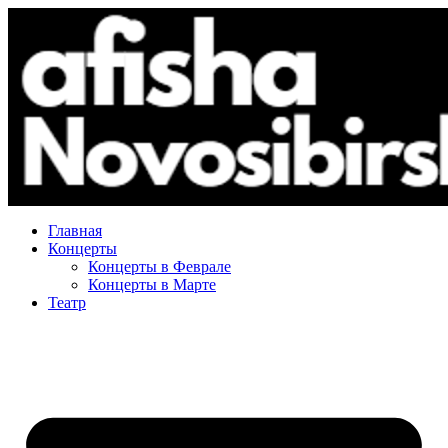
Главная
Концерты
Концерты в Феврале
Концерты в Марте
Театр