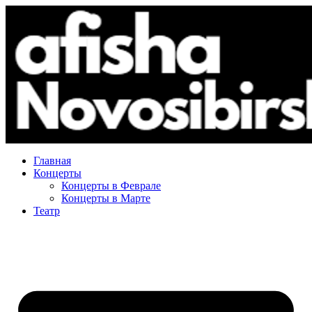
Главная
Концерты
Концерты в Феврале
Концерты в Марте
Театр