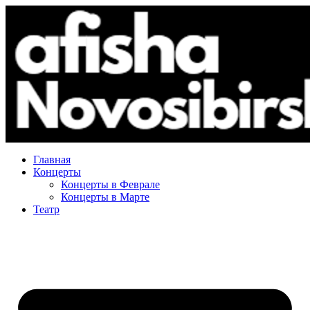
Главная
Концерты
Концерты в Феврале
Концерты в Марте
Театр