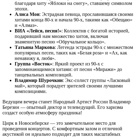
благодаря хиту «Яблоки на снегу», ставшему символом
эпохи.
Алиса Мон
: Эстрадная певица, прославившаяся своими
хитами конца 80-х и начала 90-х, такими как «Обещаю»
и «Алмаз».
ВИА «Лейся, песня!»
: Коллектив с богатой историей,
подаривший нам множество хитов, включая
знаменитую песню «Обручальное кольцо».
Татьяна Маркова
: Легенда эстрады 90-х с множеством
популярных песен, таких как «Белая роза» и «Ах, как
ненавижу я, любя».
Группа «Восток»
: Яркий проект из 90-х с
запоминающимися хитами: от песни «Миражи» до
танцевальных композиций.
Владимир Шурочкин
: Экс-солист группы «Ласковый
май», который порадует зрителей своими лучшими
композициями.
Ведущим вечера станет Народный Артист России Владимир
Березин — опытный диктор и телеведущий. Его харизма
создаст особую атмосферу праздника!
Цирк в Новосибирске — это замечательное место для
проведения концертов. С комфортным залом и отличной
акустикой он идеально подходит для таких масштабных