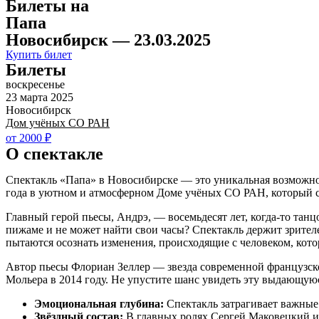
Билеты на
Папа
Новосибирск — 23.03.2025
Купить билет
Билеты
воскресенье
23 марта 2025
Новосибирск
Дом учёных СО РАН
от 2000 ₽
О спектакле
Спектакль «Папа» в Новосибирске — это уникальная возможно
года в уютном и атмосферном Доме учёных СО РАН, который сл
Главный герой пьесы, Андрэ, — восемьдесят лет, когда-то та
пижаме и не может найти свои часы? Спектакль держит зрителе
пытаются осознать изменения, происходящие с человеком, кото
Автор пьесы Флориан Зеллер — звезда современной французско
Мольера в 2014 году. Не упустите шанс увидеть эту выдающую
Эмоциональная глубина:
Спектакль затрагивает важные 
Звёздный состав:
В главных ролях Сергей Маковецкий и