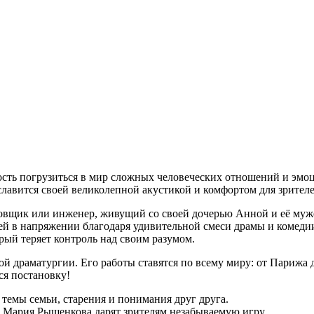
сть погрузиться в мир сложных человеческих отношений и эмо
авится своей великолепной акустикой и комфортом для зрителе
нцовщик или инженер, живущий со своей дочерью Анной и её муж
й в напряжении благодаря удивительной смеси драмы и комедии 
рый теряет контроль над своим разумом.
й драматургии. Его работы ставятся по всему миру: от Парижа 
ся постановку!
темы семьи, старения и понимания друг друга.
 Мария Рыщенкова дарят зрителям незабываемую игру.