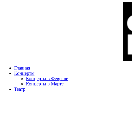
Главная
Концерты
Концерты в Феврале
Концерты в Марте
Театр