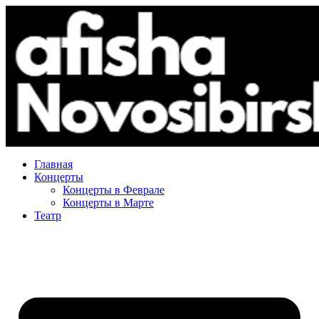
Главная
Концерты
Концерты в Феврале
Концерты в Марте
Театр