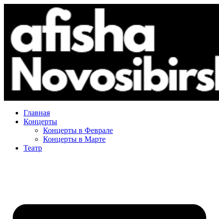
Главная
Концерты
Концерты в Феврале
Концерты в Марте
Театр