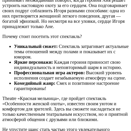
принимает неожиданный поворот, когда героиня Аня решает
устроить настоящую охоту за его сердцем. Она подговаривает
своих подруг соблазнить Игоря разными способами: одна из
них притворяется женщиной легкого поведения, другая —
богатой эфиопкой. Но несмотря на все уловки, сердце Игоря
принадлежит только Ане.
Почему стоит посетить этот спектакль?
Уникальный сюжет:
Спектакль затрагивает актуальные
темы отношений между полами и показывает их с
юмором.
Яркие персонажи:
Каждая героиня привносит свою
индивидуальность и неповторимый шарм в историю.
Профессиональная игра актеров:
Высокий уровень
исполнения создает незабываемую атмосферу на сцене.
Комедийный жанр:
Смех и позитивное настроение
гарантированы!
Theatre «Красная мельница», где пройдет спектакль
«Особенности женской охоты», известен своим уютом и
комфортом для зрителей. Здесь вы сможете насладиться не
только качественным театральным искусством, но и приятной
атмосферой общения с друзьями или близкими.
Не упустите шанс стать частью этого увлекательного