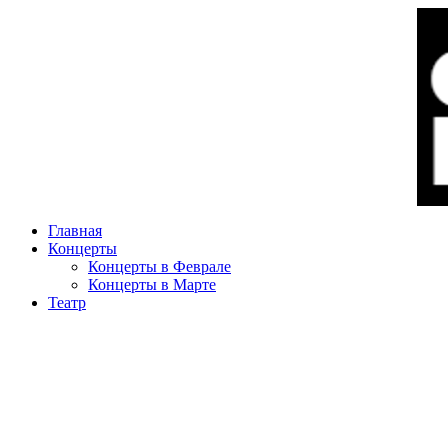
Главная
Концерты
Концерты в Феврале
Концерты в Марте
Театр