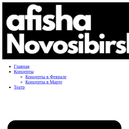
Главная
Концерты
Концерты в Феврале
Концерты в Марте
Театр