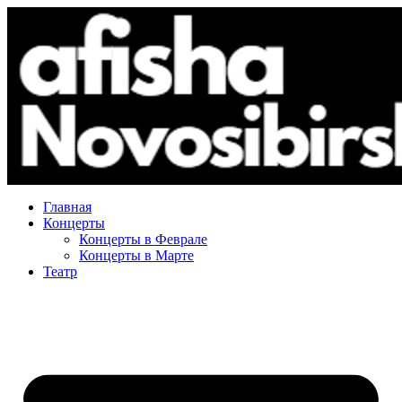
Главная
Концерты
Концерты в Феврале
Концерты в Марте
Театр