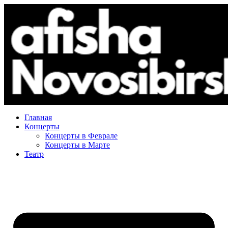
Главная
Концерты
Концерты в Феврале
Концерты в Марте
Театр