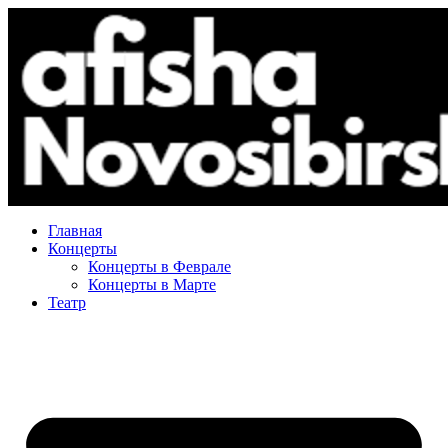
Главная
Концерты
Концерты в Феврале
Концерты в Марте
Театр