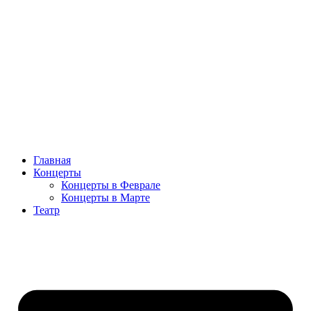
Главная
Концерты
Концерты в Феврале
Концерты в Марте
Театр