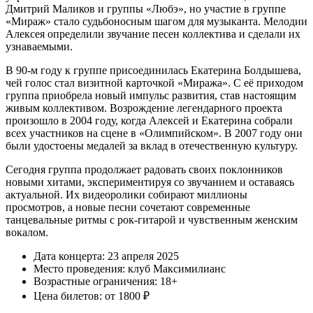
Дмитрий Маликов и группы «Любэ», но участие в группе
«Мираж» стало судьбоносным шагом для музыканта. Мелодии
Алексея определили звучание песен коллектива и сделали их
узнаваемыми.
В 90-м году к группе присоединилась Екатерина Болдышева,
чей голос стал визитной карточкой «Миража». С её приходом
группа приобрела новый импульс развития, став настоящим
живым коллективом. Возрождение легендарного проекта
произошло в 2004 году, когда Алексей и Екатерина собрали
всех участников на сцене в «Олимпийском». В 2007 году они
были удостоены медалей за вклад в отечественную культуру.
Сегодня группа продолжает радовать своих поклонников
новыми хитами, экспериментируя со звучанием и оставаясь
актуальной. Их видеоролики собирают миллионы
просмотров, а новые песни сочетают современные
танцевальные ритмы с рок-гитарой и чувственным женским
вокалом.
Дата концерта: 23 апреля 2025
Место проведения: клуб Максимилианс
Возрастные ограничения: 18+
Цена билетов: от 1800 ₽