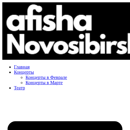
Главная
Концерты
Концерты в Феврале
Концерты в Марте
Театр