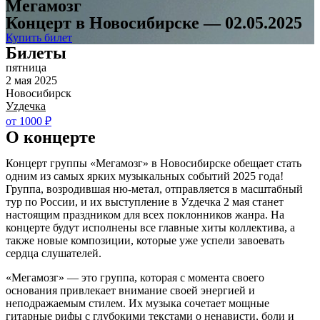
Мегамозг
Концерт в Новосибирске — 02.05.2025
Купить билет
Билеты
пятница
2 мая 2025
Новосибирск
Уzдечка
от 1000 ₽
О концерте
Концерт группы «Мегамозг» в Новосибирске обещает стать
одним из самых ярких музыкальных событий 2025 года!
Группа, возродившая ню-метал, отправляется в масштабный
тур по России, и их выступление в Уzдечка 2 мая станет
настоящим праздником для всех поклонников жанра. На
концерте будут исполнены все главные хиты коллектива, а
также новые композиции, которые уже успели завоевать
сердца слушателей.
«Мегамозг» — это группа, которая с момента своего
основания привлекает внимание своей энергией и
неподражаемым стилем. Их музыка сочетает мощные
гитарные рифы с глубокими текстами о ненависти, боли и