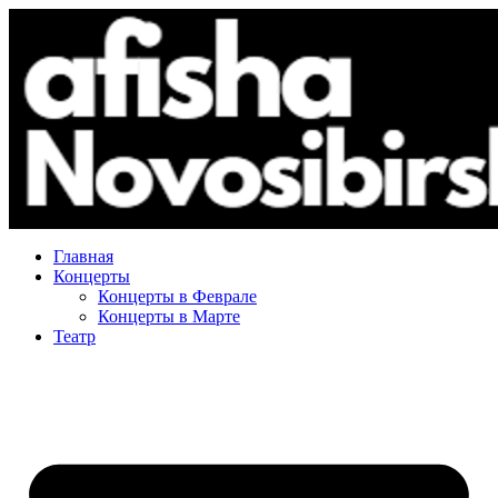
Главная
Концерты
Концерты в Феврале
Концерты в Марте
Театр