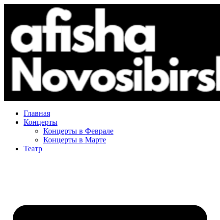
Главная
Концерты
Концерты в Феврале
Концерты в Марте
Театр