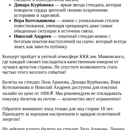
Динара Курбанова
— яркая звезда стендапа, которая
покорила сердца зрителей своими искренними
историями и харизмой.
Вера Котельникова
— комик с уникальным стилем
повествования, умеющая превращать даже самые
обыденные ситуации в источник смеха.
Николай Андреев
— опытный стендап-комик с
богатым опытом выступлений на сцене, который всегда
знает, как завести публику.
Концерт пройдет в уютной атмосфере ККК им. Маяковского,
где каждый сможет насладиться качественным юмором от
лучших артистов страны. Не упустите возможность стать
частью этого веселого события!
Билеты на стендап Лиза Аранова, Динара Курбанова, Вера
Котельникова и Николай Андреев доступны для покупки
онлайн по цене от 1000 ₽. Мы рекомендуем не откладывать
покупку билетов на потом — количество мест ограничено!
Обратите внимание: вход только для лиц старше 18 лет.
Приходите за хорошим настроением и зарядом позитивной
энергии!
Не забудьте купить билеты на стендап Лиза Аранова, Динара