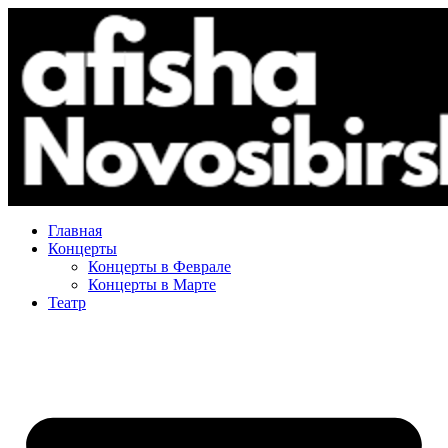
Главная
Концерты
Концерты в Феврале
Концерты в Марте
Театр