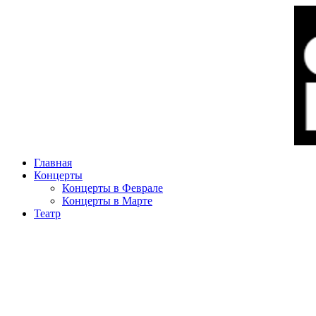
Главная
Концерты
Концерты в Феврале
Концерты в Марте
Театр