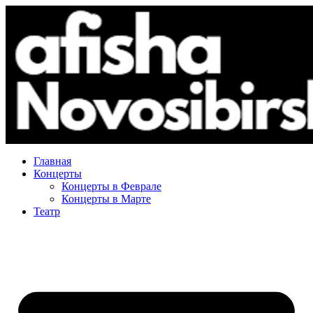
Главная
Концерты
Концерты в Феврале
Концерты в Марте
Театр