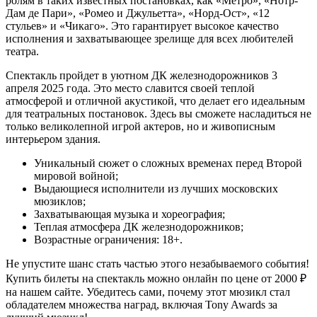
ролям в таких известных постановках, как «Метро», «Нотр-
Дам де Пари», «Ромео и Джульетта», «Норд-Ост», «12
стульев» и «Чикаго». Это гарантирует высокое качество
исполнения и захватывающее зрелище для всех любителей
театра.
Спектакль пройдет в уютном ДК железнодорожников 3
апреля 2025 года. Это место славится своей теплой
атмосферой и отличной акустикой, что делает его идеальным
для театральных постановок. Здесь вы сможете насладиться не
только великолепной игрой актеров, но и живописным
интерьером здания.
Уникальный сюжет о сложных временах перед Второй
мировой войной;
Выдающиеся исполнители из лучших московских
мюзиклов;
Захватывающая музыка и хореография;
Теплая атмосфера ДК железнодорожников;
Возрастные ограничения: 18+.
Не упустите шанс стать частью этого незабываемого события!
Купить билеты на спектакль можно онлайн по цене от 2000 ₽
на нашем сайте. Убедитесь сами, почему этот мюзикл стал
обладателем множества наград, включая Tony Awards за