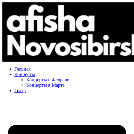
Главная
Концерты
Концерты в Феврале
Концерты в Марте
Театр