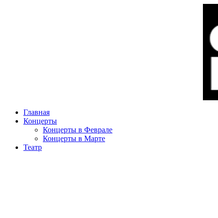
Главная
Концерты
Концерты в Феврале
Концерты в Марте
Театр