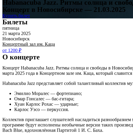
Habanacuba Jazz. Ритмы солнца и своб
Концерт в Новосибирске — 21.03.2025
Купить билет
Билеты
пятница
21 марта 2025
Новосибирск
Концертный зал им. Каца
от 1200 ₽
О концерте
Концерт Habanacuba Jazz. Ритмы солнца и свободы в Новосиби
марта 2025 года в Концертном зале им. Каца, который славит
Habanacuba Jazz представляет собой талантливый коллектив му
Эмилио Моралес — фортепиано;
Омар Гонсалес — бас-гитара;
Хуан Карлос Рохас — ударные;
Карлос Уэсо — перкуссия.
Коллектив приглашает слушателей насладиться разнообразием
программе будут исполнены необычные версии таких произведе
Bach Blue, вдохновлённая Партитой 1 И. С. Баха.