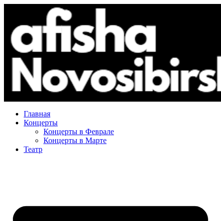
Главная
Концерты
Концерты в Феврале
Концерты в Марте
Театр