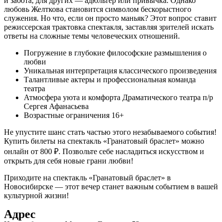
и забота, для других — адюльтер или привычка. Однако
любовь Желткова становится символом бескорыстного
служения. Но что, если он просто маньяк? Этот вопрос ставит
режиссерская трактовка спектакля, заставляя зрителей искать
ответы на сложные темы человеческих отношений.
Погружение в глубокие философские размышления о
любви
Уникальная интерпретация классического произведения
Талантливые актеры и профессиональная команда
театра
Атмосфера уюта и комфорта Драматического театра п/р
Сергея Афанасьева
Возрастные ограничения 16+
Не упустите шанс стать частью этого незабываемого события!
Купить билеты на спектакль «Гранатовый браслет» можно
онлайн от 800 ₽. Позвольте себе насладиться искусством и
открыть для себя новые грани любви!
Приходите на спектакль «Гранатовый браслет» в
Новосибирске — этот вечер станет важным событием в вашей
культурной жизни!
Адрес