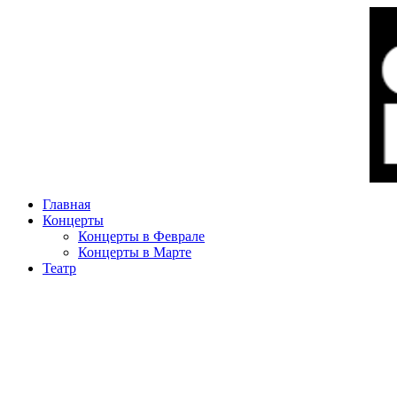
Главная
Концерты
Концерты в Феврале
Концерты в Марте
Театр