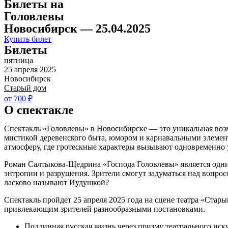
Билеты на
Головлевы
Новосибирск — 25.04.2025
Купить билет
Билеты
пятница
25 апреля 2025
Новосибирск
Старый дом
от 700 ₽
О спектакле
Спектакль «Головлевы» в Новосибирске — это уникальная воз
мистикой деревенского быта, юмором и карнавальными элемент
атмосферу, где гротескные характеры вызывают одновременно 
Роман Салтыкова-Щедрина «Господа Головлевы» является одним
энтропии и разрушения. Зрители смогут задуматься над вопрос
ласково называют Иудушкой?
Спектакль пройдет 25 апреля 2025 года на сцене театра «Ста
привлекающим зрителей разнообразными постановками.
Подлинная русская жизнь через призму театрального иск