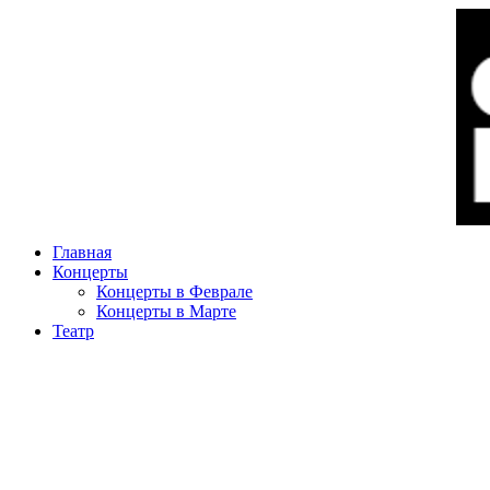
Главная
Концерты
Концерты в Феврале
Концерты в Марте
Театр