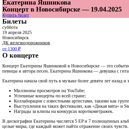
Екатерина Яшникова
Концерт в Новосибирске — 19.04.2025
Купить билет
Билеты
суббота
19 апреля 2025
Новосибирск
ДК железнодорожников
от 1300 ₽
О концерте
Концерт Екатерины Яшниковой в Новосибирске — это событие, 
певицы и автора песен. Екатерина Яшникова — девушка с гита
Екатерина начала свой путь в музыке более девяти лет назад и 
Миллионы просмотров на YouTube;
Успешные концерты по всей стране;
Коллаборации с известными артистами, такими как груп
Выступления на таких фестивалях, как «Дикая мята» и Ster
Награды за клипы на конкурсах короткометражек.
В дискографии Екатерины числятся 5 EP и 7 полноценных альб
целые миры, где каждый может найти отражение своих чувств.