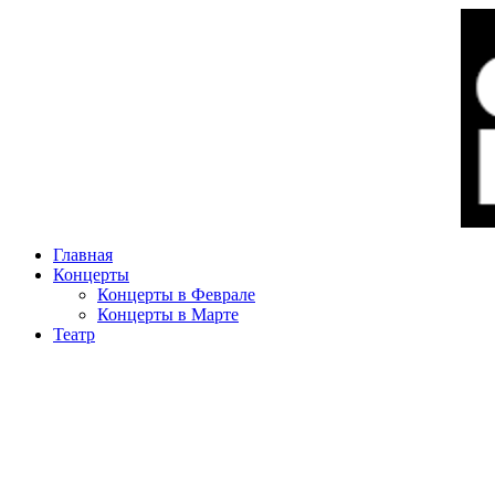
Главная
Концерты
Концерты в Феврале
Концерты в Марте
Театр