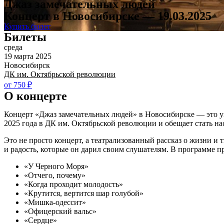
Джаз замечательных людей
Концерт в Новосибирске — 19.03.2025
Купить билет
Билеты
среда
19 марта 2025
Новосибирск
ДК им. Октябрьской революции
от 750 ₽
О концерте
Концерт «Джаз замечательных людей» в Новосибирске — это ун
2025 года в ДК им. Октябрьской революции и обещает стать н
Это не просто концерт, а театрализованный рассказ о жизни и 
и радость, которые он дарил своим слушателям. В программе п
«У Черного Моря»
«Отчего, почему»
«Когда проходит молодость»
«Крутится, вертится шар голубой»
«Мишка-одессит»
«Офицерский вальс»
«Сердце»