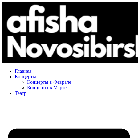
Главная
Концерты
Концерты в Феврале
Концерты в Марте
Театр