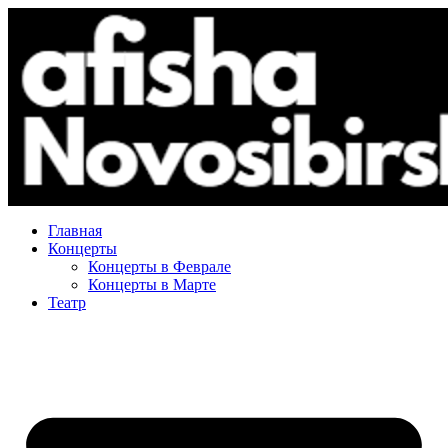
Главная
Концерты
Концерты в Феврале
Концерты в Марте
Театр