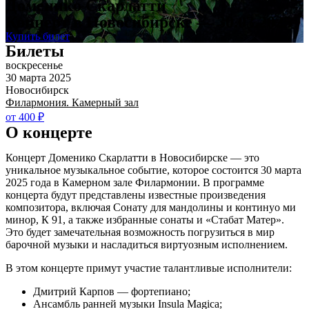
Доменико Скарлатти
Концерт в Новосибирске — 30.03.2025
Купить билет
Билеты
воскресенье
30 марта 2025
Новосибирск
Филармония. Камерный зал
от 400 ₽
О концерте
Концерт Доменико Скарлатти в Новосибирске — это
уникальное музыкальное событие, которое состоится 30 марта
2025 года в Камерном зале Филармонии. В программе
концерта будут представлены известные произведения
композитора, включая Сонату для мандолины и континуо ми
минор, К 91, а также избранные сонаты и «Стабат Матер».
Это будет замечательная возможность погрузиться в мир
барочной музыки и насладиться виртуозным исполнением.
В этом концерте примут участие талантливые исполнители:
Дмитрий Карпов — фортепиано;
Ансамбль ранней музыки Insula Magica;