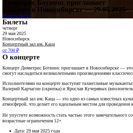
Димитрис Ботинис приглашает
Концерт в Новосибирске — 29.05.2025
Купить билет
Билеты
четверг
29 мая 2025
Новосибирск
Концертный зал им. Каца
от 700 ₽
О концерте
Концерт Димитрис Ботинис приглашает в Новосибирске — это ун
смогут насладиться великолепными произведениями классичес
Исполнителями на концерте выступят талантливые музыканты:
Валерий Карчагин (скрипка) и Ярослав Кучерявых (виолончель
Концертный зал им. Каца — это одно из самых известных культ
атмосферой, что делает его идеальным местом для проведения
Не упустите возможность стать частью этого замечательного с
возрастные ограничения 12+
Дата: 29 мая 2025 года