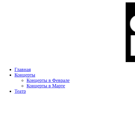
Главная
Концерты
Концерты в Феврале
Концерты в Марте
Театр