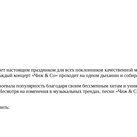
т настоящим праздником для всех поклонников качественной му
 каждый концерт «Чиж & Co» проходит на одном дыхании и собир
авоевала популярность благодаря своим бессменным хитам и уни
 Несмотря на изменения в музыкальных трендах, песни «Чиж &
лить: