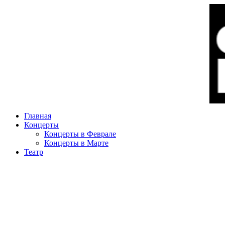
Главная
Концерты
Концерты в Феврале
Концерты в Марте
Театр