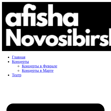
Главная
Концерты
Концерты в Феврале
Концерты в Марте
Театр