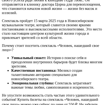
своего успеха ради любви к кинодиве Гедде Люкс. Он
отправляется в клинику доктора Цорна для перевоплощения,
что становится началом новой жизни — жизни без масок и
иллюзий.
Спектакль пройдет 15 марта 2025 года в Новосибирском
музыкальном театре, который славится своими яркими
постановками и высококлассными исполнителями. Это место
стало настоящим центром культурной жизни города и
привлекает зрителей со всей области.
Почему стоит посетить спектакль «Человек, нашедший свое
лицо»?
Уникальный сюжет:
История о поиске себя и
преодолении внутренних барьеров будет близка многим
зрителям.
Качественная постановка:
Мюзикл создан
талантливыми авторами специально для
новосибирского театра.
Эмоциональная глубина:
Спектакль затрагивает
важные темы любви, самопознания и искренности.
Не упустите возможность стать частью этого удивительного
события! Купить билеты на спектакль «Человек, нашедший
свое лицо» можно уже сейчас по цене от 550 ₽. Не забудьте