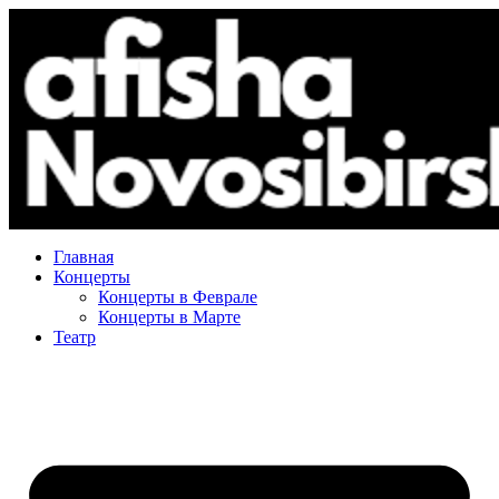
Главная
Концерты
Концерты в Феврале
Концерты в Марте
Театр