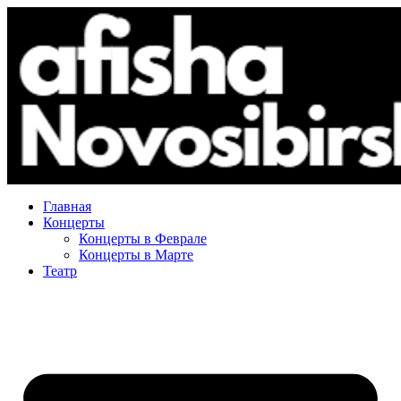
Главная
Концерты
Концерты в Феврале
Концерты в Марте
Театр