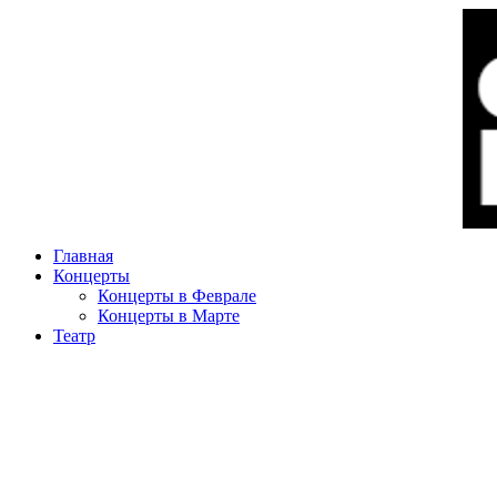
Главная
Концерты
Концерты в Феврале
Концерты в Марте
Театр