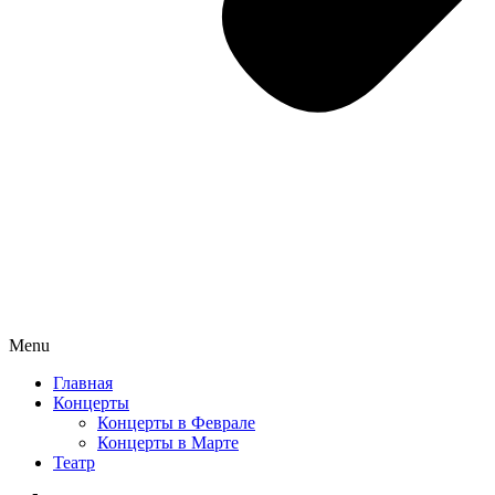
Menu
Главная
Концерты
Концерты в Феврале
Концерты в Марте
Театр