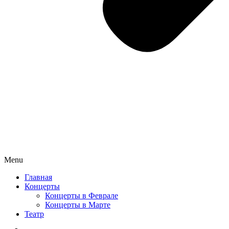
Menu
Главная
Концерты
Концерты в Феврале
Концерты в Марте
Театр