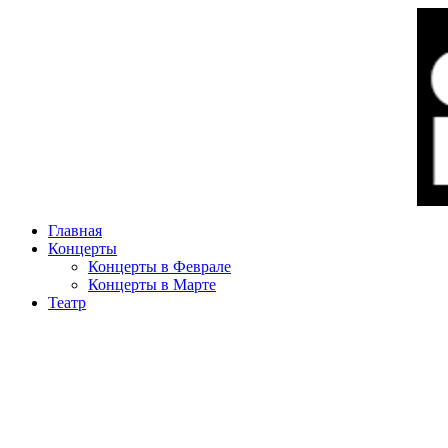
Главная
Концерты
Концерты в Феврале
Концерты в Марте
Театр